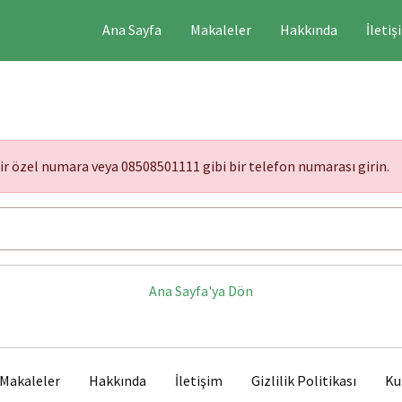
Ana Sayfa
Makaleler
Hakkında
İletiş
bir özel numara veya 08508501111 gibi bir telefon numarası girin.
Ana Sayfa'ya Dön
Makaleler
Hakkında
İletişim
Gizlilik Politikası
Ku