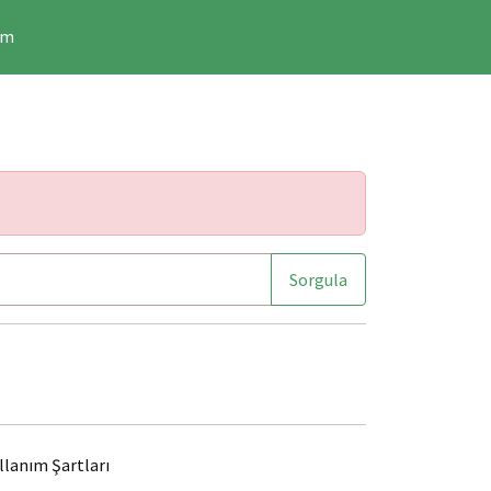
im
Sorgula
llanım Şartları