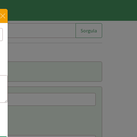
im
Sorgula
?