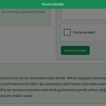
Yorum Gönder
(0)
Yorum Yaz
.
İlk yorumu yaparak katkıda
Yorum Gönder
lan özel servis numaralarından biridir. 444 ile başlayan numaralar
i tarafından tercih edilir. Bu numaralar sabit hatlar üzerinden ara
444'lü bir numara aranırken alan kodu girilmesine gerek yoktur; doğ
 iletişim imkânı sunar.