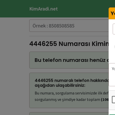
KimAradi.net
Y
4446255 Numarası Kimin?
Bu telefon numarası henüz do
4446255 numaralı telefon hakkında bul
aşağıdan ulaşabilirsiniz:
Bu numara, sorgulama servisimizde ilk defa
(
sorgulanmış ve şimdiye kadar toplam
(106)
ke