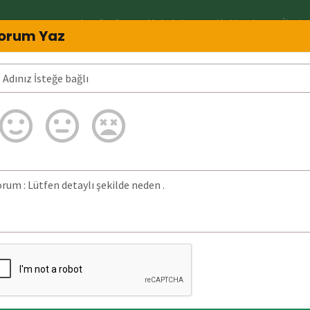
Ana Sayfa
Makaleler
Hakkında
İletiş
orum Yaz
4446255 Neden arar? 4446255 Şüpheli mi
ğrulanmadı.
unan detaylı bilgilere
19 Ocak 2026)
tarihinde
z aranmıştır.