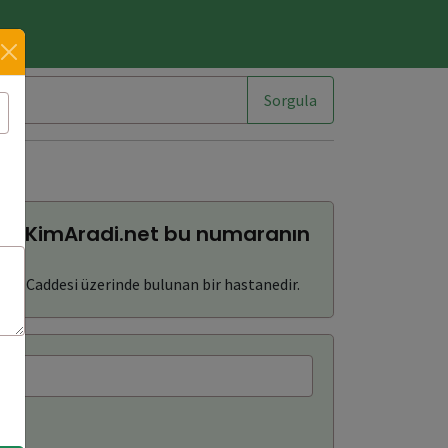
im
Sorgula
?
dır. KimAradi.net bu numaranın
atan Caddesi üzerinde bulunan bir hastanedir.