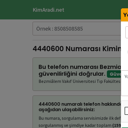
KimAradi.net
Y
4440600 Numarası Kimin?
Bu telefon numarası Bezmialem
güvenilirliğini doğrular.
Güvenli
Bezmiâlem Vakıf Üniversitesi Tıp Fakültesi Has
4440600 numaralı telefon hakkında bul
aşağıdan ulaşabilirsiniz:
Bu numara, sorgulama servisimizde ilk defa
(
sorgulanmış ve şimdiye kadar toplam
(159)
ke