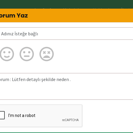
Ana Sayfa
Makaleler
Hakkında
İletiş
orum Yaz
4440600 Neden arar? 4440600 Şüpheli mi
 Vakıf Üniversitesi Hastanesi adına kayıtlı
tanesi (eski adı Gureba Hastanesi), İstanbul'un Fatih ilçesinde, V
unan detaylı bilgilere
26 Nisan 2025)
tarihinde
z aranmıştır.