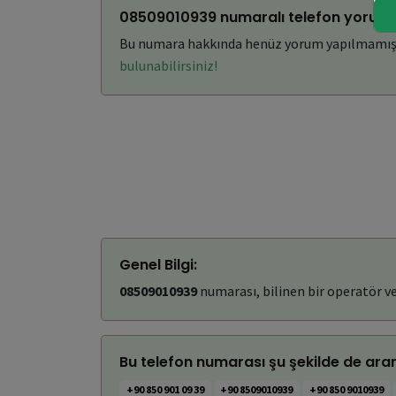
08509010939 numaralı telefon yoruml
Bu numara hakkında henüz yorum yapılmamış
bulunabilirsiniz!
Genel Bilgi:
08509010939
numarası, bilinen bir operatör ve
Bu telefon numarası şu şekilde de aran
+90 850 901 09 39
+90 8509010939
+90 850 9010939