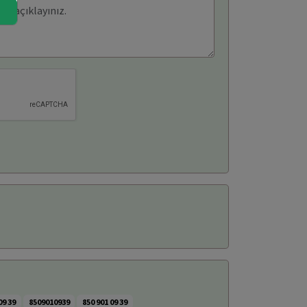
09 39
8509010939
850 901 09 39