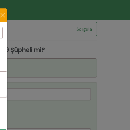
im
Sorgula
39 Şüpheli mi?