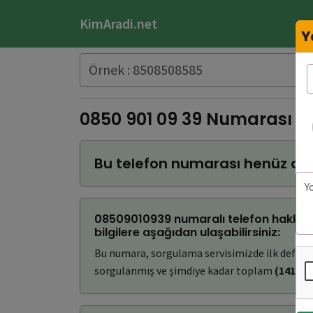
KimAradi.net
Y
0850 901 09 39 Numarası K
Bu telefon numarası henüz do
08509010939 numaralı telefon hakkınd
bilgilere aşağıdan ulaşabilirsiniz:
Bu numara, sorgulama servisimizde ilk defa
(2
sorgulanmış ve şimdiye kadar toplam
(141)
ke