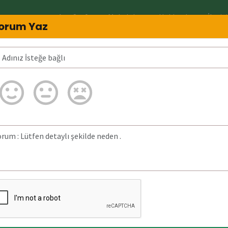
Ana Sayfa
Makaleler
Hakkında
İletiş
orum Yaz
imin?
08509010939 Neden arar? 085090109
ğrulanmadı.
a bulunan detaylı
6 Eylül 2025)
tarihinde
z aranmıştır.