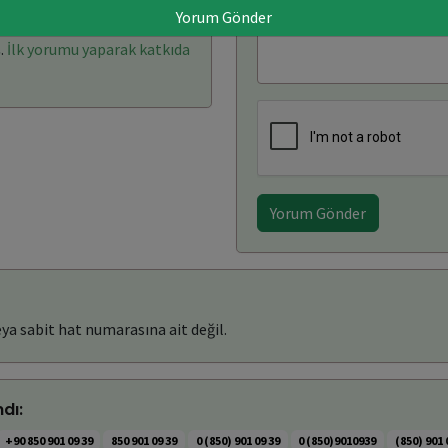
Yorum Gönder
arı: (0)
Yorum Yaz
.
İlk yorumu yaparak katkıda
Yorum Gönder
ya sabit hat numarasına ait değil.
dı:
+90 850 901 09 39
850 901 09 39
0 (850) 901 09 39
0 (850)9010939
(850) 901 