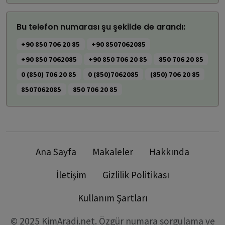
Bu telefon numarası şu şekilde de arandı:
+90 850 706 20 85
+90 8507062085
+90 850 7062085
+90 850 706 20 85
850 706 20 85
0 (850) 706 20 85
0 (850)7062085
(850) 706 20 85
8507062085
850 706 20 85
Ana Sayfa
Makaleler
Hakkında
İletişim
Gizlilik Politikası
Kullanım Şartları
© 2025 KimAradi.net. Özgür numara sorgulama ve