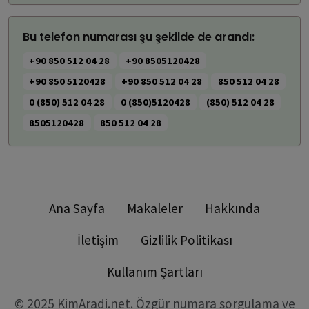
Bu telefon numarası şu şekilde de arandı:
+90 850 512 04 28
+90 8505120428
+90 850 5120428
+90 850 512 04 28
850 512 04 28
0 (850) 512 04 28
0 (850)5120428
(850) 512 04 28
8505120428
850 512 04 28
Ana Sayfa
Makaleler
Hakkında
İletişim
Gizlilik Politikası
Kullanım Şartları
© 2025 KimAradi.net. Özgür numara sorgulama ve