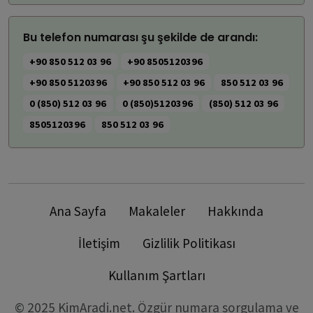
Bu telefon numarası şu şekilde de arandı:
+90 850 512 03 96
+90 8505120396
+90 850 5120396
+90 850 512 03 96
850 512 03 96
0 (850) 512 03 96
0 (850)5120396
(850) 512 03 96
8505120396
850 512 03 96
Ana Sayfa
Makaleler
Hakkında
İletişim
Gizlilik Politikası
Kullanım Şartları
© 2025 KimAradi.net. Özgür numara sorgulama ve