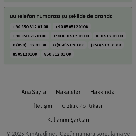
Bu telefon numarası şu şekilde de arandı:
+90 850 512 01 08
+90 8505120108
+90 850 5120108
+90 850 512 01 08
850 512 01 08
0 (850) 512 01 08
0 (850)5120108
(850) 512 01 08
8505120108
850 512 01 08
Ana Sayfa
Makaleler
Hakkında
İletişim
Gizlilik Politikası
Kullanım Şartları
© 2025 KimAradi.net. Özgür numara sorgulama ve