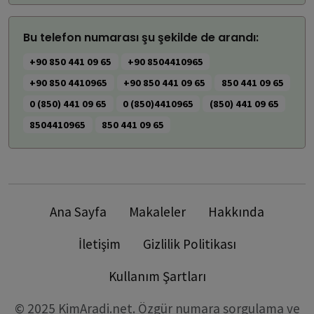
Bu telefon numarası şu şekilde de arandı:
+90 850 441 09 65
+90 8504410965
+90 850 4410965
+90 850 441 09 65
850 441 09 65
0 (850) 441 09 65
0 (850)4410965
(850) 441 09 65
8504410965
850 441 09 65
Ana Sayfa
Makaleler
Hakkında
İletişim
Gizlilik Politikası
Kullanım Şartları
© 2025 KimAradi.net. Özgür numara sorgulama ve