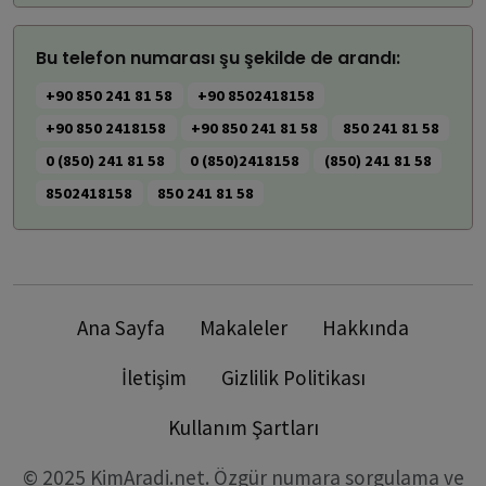
Bu telefon numarası şu şekilde de arandı:
+90 850 241 81 58
+90 8502418158
+90 850 2418158
+90 850 241 81 58
850 241 81 58
0 (850) 241 81 58
0 (850)2418158
(850) 241 81 58
8502418158
850 241 81 58
Ana Sayfa
Makaleler
Hakkında
İletişim
Gizlilik Politikası
Kullanım Şartları
© 2025 KimAradi.net. Özgür numara sorgulama ve