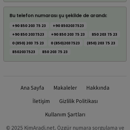
Bu telefon numarası şu şekilde de arandı:
+90 850 203 75 23
+90 8502037523
+90 850 2037523
+90 850 203 75 23
850 203 75 23
0 (850) 203 75 23
0 (850)2037523
(850) 203 75 23
8502037523
850 203 75 23
Ana Sayfa
Makaleler
Hakkında
İletişim
Gizlilik Politikası
Kullanım Şartları
© 2025 KimAradi.net. Özgür numara sorgulama ve