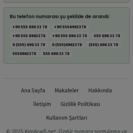
Bu telefon numarası şu şekilde de arandı:
+90 555 696 33 78
+90 5556963378
+90 555 6963378
+90 555 696 33 78
555 696 33 78
0 (555) 696 33 78
0 (555)6963378
(555) 696 33 78
5556963378
555 696 33 78
Ana Sayfa
Makaleler
Hakkında
İletişim
Gizlilik Politikası
Kullanım Şartları
© 2025 KimAradi.net. Özgür numara sorgulama ve