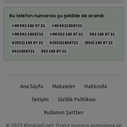
Bu telefon numarası şu şekilde de arandı:
+90 552 163 87 21
+90 5521638721
+90 552 1638721
+90 552 163 87 21
552 163 87 21
0 (552) 163 87 21
0 (552)1638721
(552) 163 87 21
5521638721
552 163 87 21
Ana Sayfa
Makaleler
Hakkında
İletişim
Gizlilik Politikası
Kullanım Şartları
© 2025 KimAradi.net. Özgür numara sorgulama ve