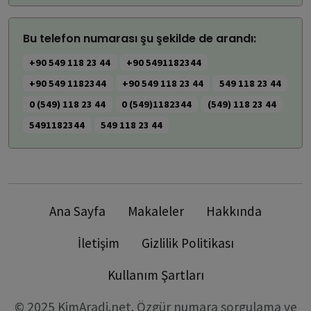
Bu telefon numarası şu şekilde de arandı:
+90 549 118 23 44
+90 5491182344
+90 549 1182344
+90 549 118 23 44
549 118 23 44
0 (549) 118 23 44
0 (549)1182344
(549) 118 23 44
5491182344
549 118 23 44
Ana Sayfa
Makaleler
Hakkında
İletişim
Gizlilik Politikası
Kullanım Şartları
© 2025 KimAradi.net. Özgür numara sorgulama ve