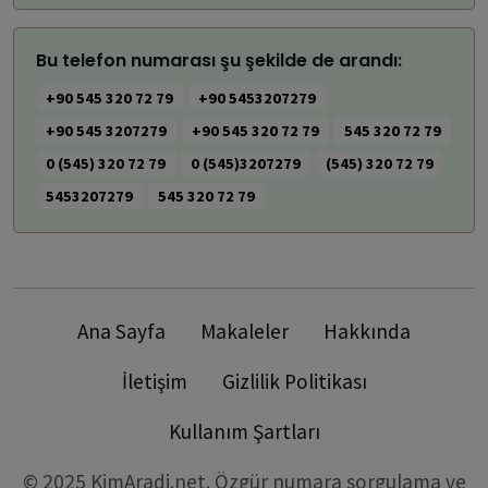
Bu telefon numarası şu şekilde de arandı:
+90 545 320 72 79
+90 5453207279
+90 545 3207279
+90 545 320 72 79
545 320 72 79
0 (545) 320 72 79
0 (545)3207279
(545) 320 72 79
5453207279
545 320 72 79
Ana Sayfa
Makaleler
Hakkında
İletişim
Gizlilik Politikası
Kullanım Şartları
© 2025 KimAradi.net. Özgür numara sorgulama ve