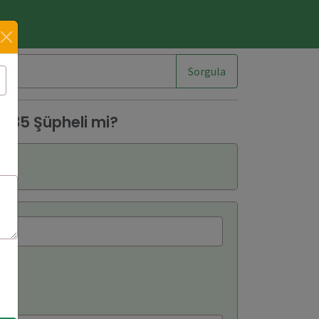
im
Sorgula
035 Şüpheli mi?