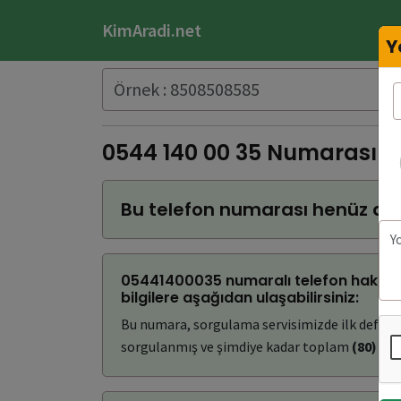
KimAradi.net
Y
0544 140 00 35 Numarası 
Bu telefon numarası henüz do
05441400035 numaralı telefon hakkın
bilgilere aşağıdan ulaşabilirsiniz:
Bu numara, sorgulama servisimizde ilk defa
(
sorgulanmış ve şimdiye kadar toplam
(80)
kez