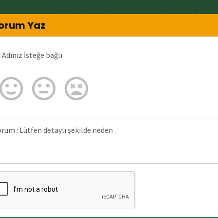
Ana Sayfa
Makaleler
Hakkında
İletiş
orum Yaz
Kimin?
05441400035 Neden arar? 05441400
ğrulanmadı.
da bulunan detaylı
09 Mart 2026)
tarihinde
 aranmıştır.