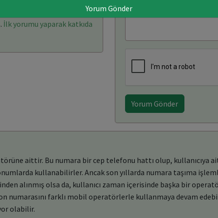
Yorum Gönder
arı: (0)
Yorum Yaz
.
İlk yorumu yaparak katkıda
Yorum Gönder
üne aittir. Bu numara bir cep telefonu hattı olup, kullanıcıya ait
konumlarda kullanabilirler. Ancak son yıllarda numara taşıma işleml
den alınmış olsa da, kullanıcı zaman içerisinde başka bir operat
efon numarasını farklı mobil operatörlerle kullanmaya devam edebil
or olabilir.