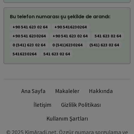
Bu telefon numarası şu şekilde de arandı:
+90 541 623 02 64
+90 5416230264
+90 541 6230264
+90 541 623 02 64
541 623 02 64
0 (541) 623 02 64
0 (541)6230264
(541) 623 02 64
5416230264
541 623 02 64
Ana Sayfa
Makaleler
Hakkında
İletişim
Gizlilik Politikası
Kullanım Şartları
© 2025 KimAradi.net. Özgür numara sorgulama ve