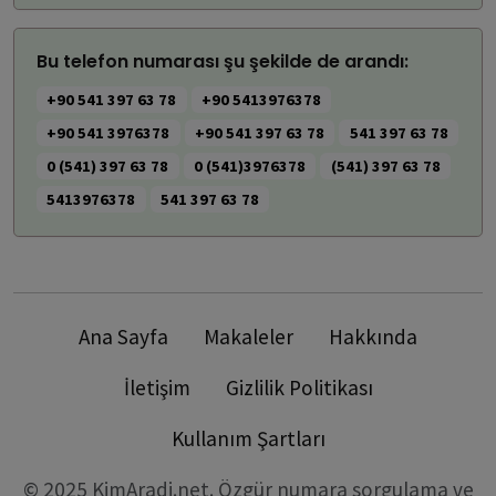
Bu telefon numarası şu şekilde de arandı:
+90 541 397 63 78
+90 5413976378
+90 541 3976378
+90 541 397 63 78
541 397 63 78
0 (541) 397 63 78
0 (541)3976378
(541) 397 63 78
5413976378
541 397 63 78
Ana Sayfa
Makaleler
Hakkında
İletişim
Gizlilik Politikası
Kullanım Şartları
© 2025 KimAradi.net. Özgür numara sorgulama ve