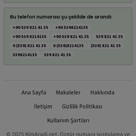
Bu telefon numarası şu şekilde de arandı:
+90 539 821 41 35
+90 5398214135
+90 539 8214135
+90 539 821 41 35
539 821 41 35
0 (539) 821 41 35
0 (539)8214135
(539) 821 41 35
5398214135
539 821 41 35
Ana Sayfa
Makaleler
Hakkında
İletişim
Gizlilik Politikası
Kullanım Şartları
© 2025 KimAradi.net. Özgür numara sorgulama ve