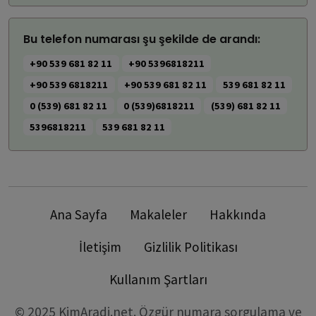
Bu telefon numarası şu şekilde de arandı:
+90 539 681 82 11
+90 5396818211
+90 539 6818211
+90 539 681 82 11
539 681 82 11
0 (539) 681 82 11
0 (539)6818211
(539) 681 82 11
5396818211
539 681 82 11
Ana Sayfa
Makaleler
Hakkında
İletişim
Gizlilik Politikası
Kullanım Şartları
© 2025 KimAradi.net. Özgür numara sorgulama ve