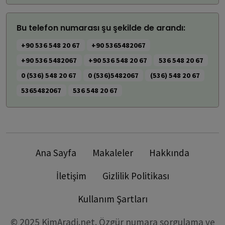
Bu telefon numarası şu şekilde de arandı:
+90 536 548 20 67
+90 5365482067
+90 536 5482067
+90 536 548 20 67
536 548 20 67
0 (536) 548 20 67
0 (536)5482067
(536) 548 20 67
5365482067
536 548 20 67
Ana Sayfa
Makaleler
Hakkında
İletişim
Gizlilik Politikası
Kullanım Şartları
© 2025 KimAradi.net. Özgür numara sorgulama ve