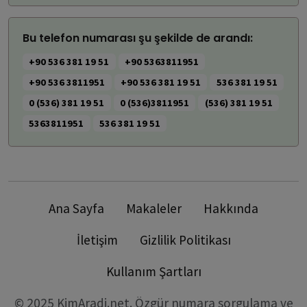
Bu telefon numarası şu şekilde de arandı:
+90 536 381 19 51
+90 5363811951
+90 536 3811951
+90 536 381 19 51
536 381 19 51
0 (536) 381 19 51
0 (536)3811951
(536) 381 19 51
5363811951
536 381 19 51
Ana Sayfa
Makaleler
Hakkında
İletişim
Gizlilik Politikası
Kullanım Şartları
© 2025 KimAradi.net. Özgür numara sorgulama ve