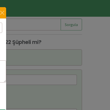
im
Sorgula
522 Şüpheli mi?