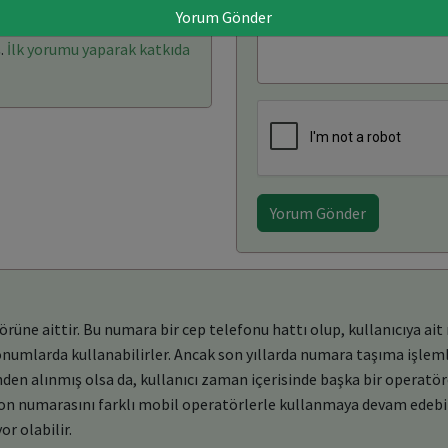
Yorum Gönder
arı: (0)
Yorum Yaz
.
İlk yorumu yaparak katkıda
Yorum Gönder
ne aittir. Bu numara bir cep telefonu hattı olup, kullanıcıya ait 
konumlarda kullanabilirler. Ancak son yıllarda numara taşıma işleml
en alınmış olsa da, kullanıcı zaman içerisinde başka bir operatö
efon numarasını farklı mobil operatörlerle kullanmaya devam edebil
or olabilir.