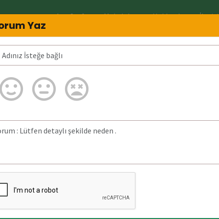
Ana Sayfa
Makaleler
Hakkında
İletiş
orum Yaz
Kimin?
05354252522 Neden arar? 05354252
ğrulanmadı.
da bulunan detaylı
09 Mart 2026)
tarihinde
 aranmıştır.