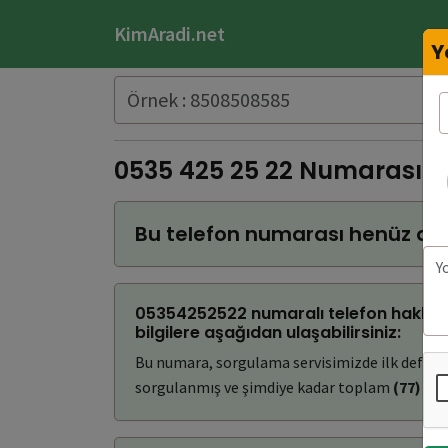
KimAradi.net
Y
0535 425 25 22 Numarası 
Bu telefon numarası henüz do
05354252522 numaralı telefon hakkın
bilgilere aşağıdan ulaşabilirsiniz:
Bu numara, sorgulama servisimizde ilk defa
(
sorgulanmış ve şimdiye kadar toplam
(77)
kez