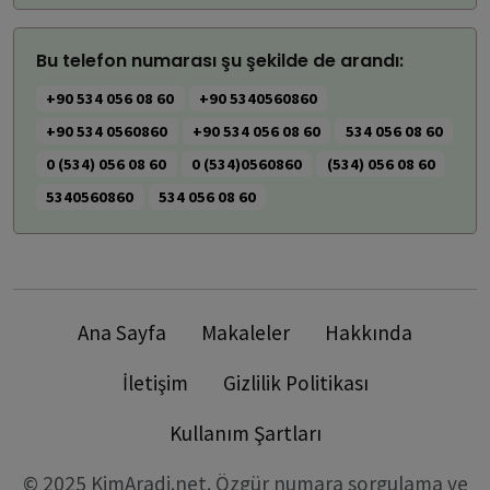
Bu telefon numarası şu şekilde de arandı:
+90 534 056 08 60
+90 5340560860
+90 534 0560860
+90 534 056 08 60
534 056 08 60
0 (534) 056 08 60
0 (534)0560860
(534) 056 08 60
5340560860
534 056 08 60
Ana Sayfa
Makaleler
Hakkında
İletişim
Gizlilik Politikası
Kullanım Şartları
© 2025 KimAradi.net. Özgür numara sorgulama ve