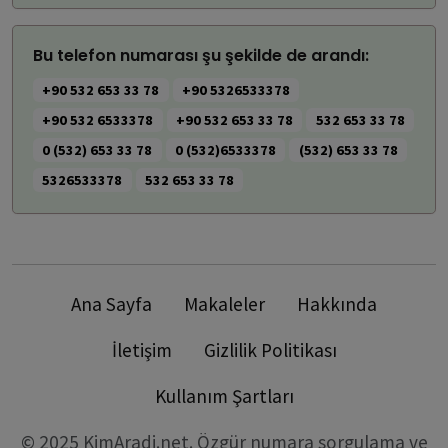
Bu telefon numarası şu şekilde de arandı:
+90 532 653 33 78
+90 5326533378
+90 532 6533378
+90 532 653 33 78
532 653 33 78
0 (532) 653 33 78
0 (532)6533378
(532) 653 33 78
5326533378
532 653 33 78
Ana Sayfa
Makaleler
Hakkında
İletişim
Gizlilik Politikası
Kullanım Şartları
© 2025 KimAradi.net. Özgür numara sorgulama ve