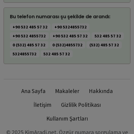
Bu telefon numarası şu şekilde de arandı:
+90 532 485 57 32
+90 5324855732
+90 532 4855732
+90 532 485 57 32
532 485 57 32
0 (532) 485 57 32
0 (532)4855732
(532) 485 57 32
5324855732
532 485 57 32
Ana Sayfa
Makaleler
Hakkında
İletişim
Gizlilik Politikası
Kullanım Şartları
© 2025 KimAradi.net. Özgür numara sorgulama ve