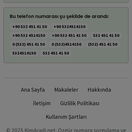
Bu telefon numarası şu şekilde de arandı:
+90 532 451 41 50
+90 5324514150
+90 532 4514150
+90 532 451 41 50
532 451 41 50
0 (532) 451 41 50
0 (532)4514150
(532) 451 41 50
5324514150
532 451 41 50
Ana Sayfa
Makaleler
Hakkında
İletişim
Gizlilik Politikası
Kullanım Şartları
© 2025 KimAradi.net. Özgür numara sorgulama ve