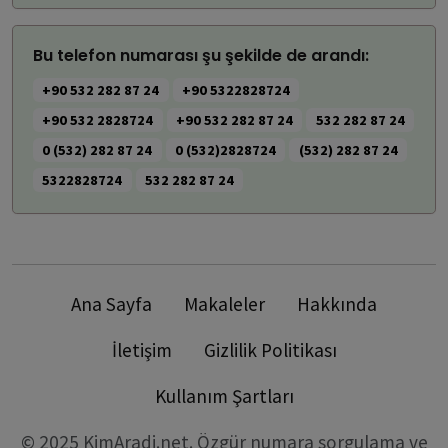
Bu telefon numarası şu şekilde de arandı:
+90 532 282 87 24
+90 5322828724
+90 532 2828724
+90 532 282 87 24
532 282 87 24
0 (532) 282 87 24
0 (532)2828724
(532) 282 87 24
5322828724
532 282 87 24
Ana Sayfa
Makaleler
Hakkında
İletişim
Gizlilik Politikası
Kullanım Şartları
© 2025 KimAradi.net. Özgür numara sorgulama ve