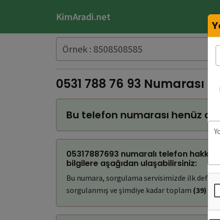
KimAradi.net
Y
0531 788 76 93 Numarası K
Bu telefon numarası henüz do
05317887693 numaralı telefon hakkınd
bilgilere aşağıdan ulaşabilirsiniz:
Bu numara, sorgulama servisimizde ilk defa
(
sorgulanmış ve şimdiye kadar toplam
(39)
kez