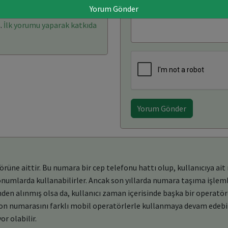
Yorum Gönder
rı: (0)
Yorum Yaz
.
İlk yorumu yaparak katkıda
Yorum Gönder
ne aittir. Bu numara bir cep telefonu hattı olup, kullanıcıya ait 
konumlarda kullanabilirler. Ancak son yıllarda numara taşıma işleml
en alınmış olsa da, kullanıcı zaman içerisinde başka bir operatö
efon numarasını farklı mobil operatörlerle kullanmaya devam edebil
or olabilir.