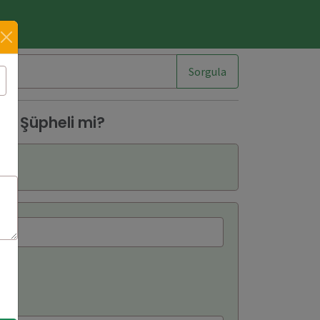
im
Sorgula
3 Şüpheli mi?