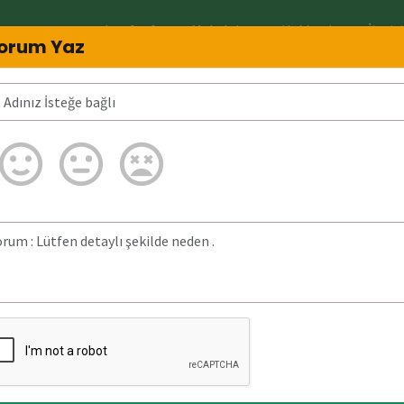
Ana Sayfa
Makaleler
Hakkında
İletiş
orum Yaz
imin?
05317887693 Neden arar? 0531788769
ğrulanmadı.
a bulunan detaylı
31 Mayıs 2026)
tarihinde
 aranmıştır.