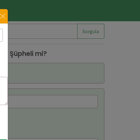
im
Sorgula
64 Şüpheli mi?