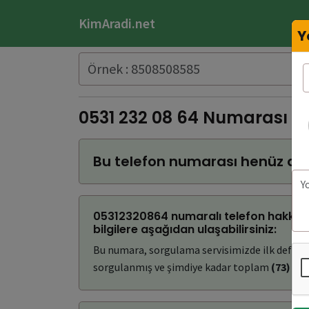
KimAradi.net
Y
0531 232 08 64 Numarası K
Bu telefon numarası henüz do
05312320864 numaralı telefon hakkınd
bilgilere aşağıdan ulaşabilirsiniz:
Bu numara, sorgulama servisimizde ilk defa
(
sorgulanmış ve şimdiye kadar toplam
(73)
kez