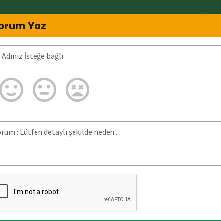
Ana Sayfa
Makaleler
Hakkında
İletiş
orum Yaz
imin?
05312320864 Neden arar? 053123208
ğrulanmadı.
a bulunan detaylı
09 Mart 2026)
tarihinde
 aranmıştır.