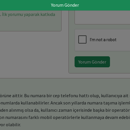
Yorum Gönder
rı: (0)
Yorum Yaz
.
İlk yorumu yaparak katkıda
Yorum Gönder
ne aittir. Bu numara bir cep telefonu hattı olup, kullanıcıya ait 
konumlarda kullanabilirler. Ancak son yıllarda numara taşıma işleml
en alınmış olsa da, kullanıcı zaman içerisinde başka bir operatö
efon numarasını farklı mobil operatörlerle kullanmaya devam edebil
or olabilir.