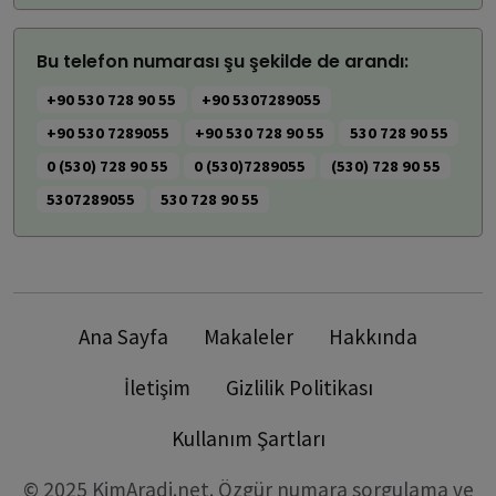
Bu telefon numarası şu şekilde de arandı:
+90 530 728 90 55
+90 5307289055
+90 530 7289055
+90 530 728 90 55
530 728 90 55
0 (530) 728 90 55
0 (530)7289055
(530) 728 90 55
5307289055
530 728 90 55
Ana Sayfa
Makaleler
Hakkında
İletişim
Gizlilik Politikası
Kullanım Şartları
© 2025 KimAradi.net. Özgür numara sorgulama ve