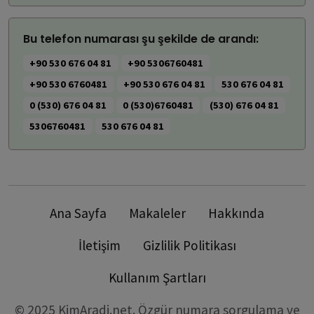
Bu telefon numarası şu şekilde de arandı:
+90 530 676 04 81
+90 5306760481
+90 530 6760481
+90 530 676 04 81
530 676 04 81
0 (530) 676 04 81
0 (530)6760481
(530) 676 04 81
5306760481
530 676 04 81
Ana Sayfa
Makaleler
Hakkında
İletişim
Gizlilik Politikası
Kullanım Şartları
© 2025 KimAradi.net. Özgür numara sorgulama ve