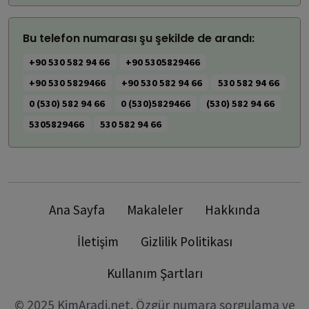
Bu telefon numarası şu şekilde de arandı:
+90 530 582 94 66
+90 5305829466
+90 530 5829466
+90 530 582 94 66
530 582 94 66
0 (530) 582 94 66
0 (530)5829466
(530) 582 94 66
5305829466
530 582 94 66
Ana Sayfa
Makaleler
Hakkında
İletişim
Gizlilik Politikası
Kullanım Şartları
© 2025 KimAradi.net. Özgür numara sorgulama ve