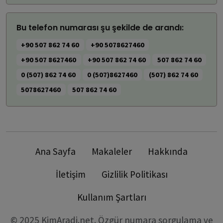
Bu telefon numarası şu şekilde de arandı:
+90 507 862 74 60
+90 5078627460
+90 507 8627460
+90 507 862 74 60
507 862 74 60
0 (507) 862 74 60
0 (507)8627460
(507) 862 74 60
5078627460
507 862 74 60
Ana Sayfa
Makaleler
Hakkında
İletişim
Gizlilik Politikası
Kullanım Şartları
© 2025 KimAradi.net. Özgür numara sorgulama ve