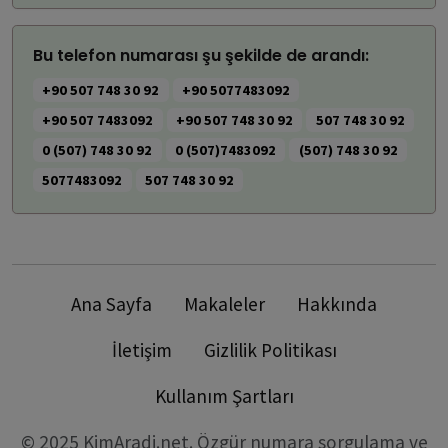
Bu telefon numarası şu şekilde de arandı:
+90 507 748 30 92
+90 5077483092
+90 507 7483092
+90 507 748 30 92
507 748 30 92
0 (507) 748 30 92
0 (507)7483092
(507) 748 30 92
5077483092
507 748 30 92
Ana Sayfa
Makaleler
Hakkında
İletişim
Gizlilik Politikası
Kullanım Şartları
© 2025 KimAradi.net. Özgür numara sorgulama ve