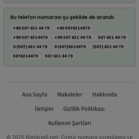
Bu telefon numarası şu şekilde de arandı:
+90 507 631 44 79
+90 5076314479
+90 507 6314479
+90 507 631 44 79
507 631 44 79
0 (507) 631 44 79
0 (507)6314479
(507) 631 44 79
5076314479
507 631 44 79
Ana Sayfa
Makaleler
Hakkında
İletişim
Gizlilik Politikası
Kullanım Şartları
© 2025 KimAradi.net. Özgür numara sorgulama ve