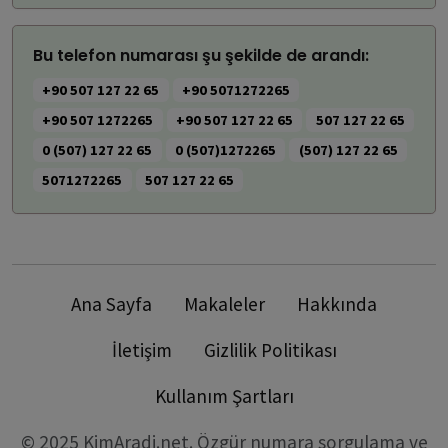
Bu telefon numarası şu şekilde de arandı:
+90 507 127 22 65
+90 5071272265
+90 507 1272265
+90 507 127 22 65
507 127 22 65
0 (507) 127 22 65
0 (507)1272265
(507) 127 22 65
5071272265
507 127 22 65
Ana Sayfa
Makaleler
Hakkında
İletişim
Gizlilik Politikası
Kullanım Şartları
© 2025 KimAradi.net. Özgür numara sorgulama ve