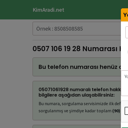
KimAradi.net
Y
0507 106 19 28 Numarası K
Bu telefon numarası henüz do
05071061928 numaralı telefon hakkınd
bilgilere aşağıdan ulaşabilirsiniz:
Bu numara, sorgulama servisimizde ilk defa
(
sorgulanmış ve şimdiye kadar toplam
(90)
kez