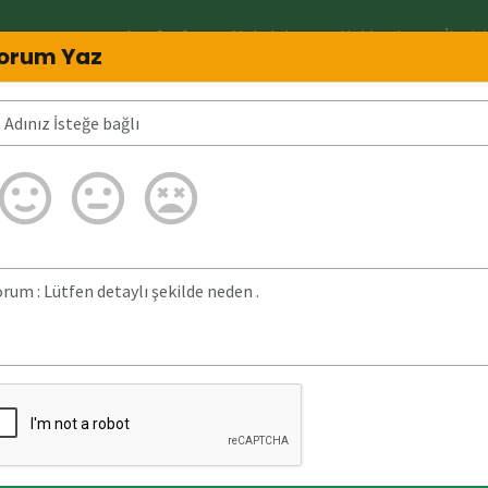
Ana Sayfa
Makaleler
Hakkında
İletiş
orum Yaz
imin?
05071061928 Neden arar? 0507106192
ğrulanmadı.
a bulunan detaylı
23 Şubat 2026)
tarihinde
 aranmıştır.