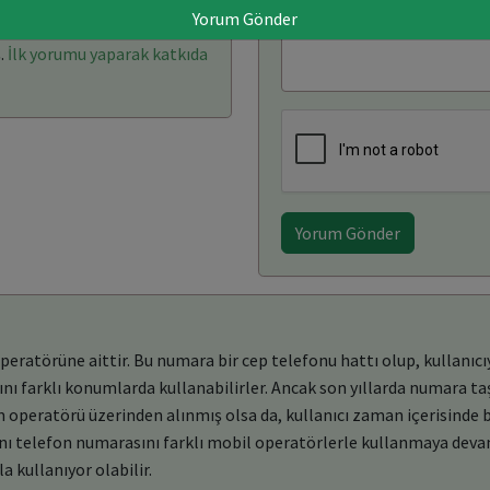
Yorum Gönder
rı: (0)
Yorum Yaz
.
İlk yorumu yaparak katkıda
Yorum Gönder
atörüne aittir. Bu numara bir cep telefonu hattı olup, kullanıcıy
rını farklı konumlarda kullanabilirler. Ancak son yıllarda numara ta
operatörü üzerinden alınmış olsa da, kullanıcı zaman içerisinde 
ynı telefon numarasını farklı mobil operatörlerle kullanmaya devam
a kullanıyor olabilir.