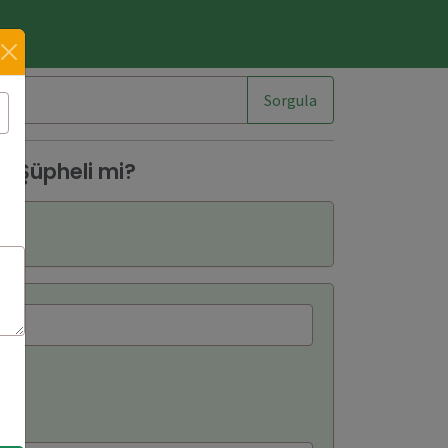
im
Sorgula
8 Şüpheli mi?