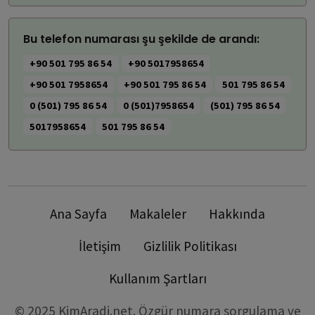
Bu telefon numarası şu şekilde de arandı:
+90 501 795 86 54
+90 5017958654
+90 501 7958654
+90 501 795 86 54
501 795 86 54
0 (501) 795 86 54
0 (501)7958654
(501) 795 86 54
5017958654
501 795 86 54
Ana Sayfa
Makaleler
Hakkında
İletişim
Gizlilik Politikası
Kullanım Şartları
© 2025 KimAradi.net. Özgür numara sorgulama ve