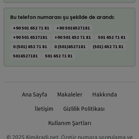
Bu telefon numarası şu şekilde de arandı:
+90 501 652 71 81
+90 5016527181
+90 501 6527181
+90 501 652 71 81
501 652 71 81
0 (501) 652 71 81
0 (501)6527181
(501) 652 71 81
5016527181
501 652 71 81
Ana Sayfa
Makaleler
Hakkında
İletişim
Gizlilik Politikası
Kullanım Şartları
© 2025 KimAradi.net. Özgür numara sorgulama ve