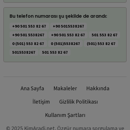
Bu telefon numarası şu şekilde de arandı:
+90 501 553 82 67
+90 5015538267
+90 501 5538267
+90 501 553 82 67
501 553 82 67
0 (501) 553 82 67
0 (501)5538267
(501) 553 82 67
5015538267
501 553 82 67
Ana Sayfa
Makaleler
Hakkında
İletişim
Gizlilik Politikası
Kullanım Şartları
© 2025 KimAradi.net. Özgür numara sorgulama ve