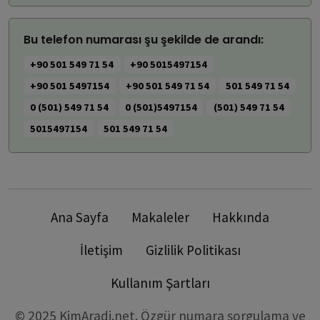
Bu telefon numarası şu şekilde de arandı:
+90 501 549 71 54
+90 5015497154
+90 501 5497154
+90 501 549 71 54
501 549 71 54
0 (501) 549 71 54
0 (501)5497154
(501) 549 71 54
5015497154
501 549 71 54
Ana Sayfa
Makaleler
Hakkında
İletişim
Gizlilik Politikası
Kullanım Şartları
© 2025 KimAradi.net. Özgür numara sorgulama ve