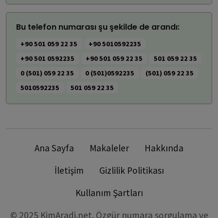
Bu telefon numarası şu şekilde de arandı:
+90 501 059 22 35
+90 5010592235
+90 501 0592235
+90 501 059 22 35
501 059 22 35
0 (501) 059 22 35
0 (501)0592235
(501) 059 22 35
5010592235
501 059 22 35
Ana Sayfa
Makaleler
Hakkında
İletişim
Gizlilik Politikası
Kullanım Şartları
© 2025 KimAradi.net. Özgür numara sorgulama ve