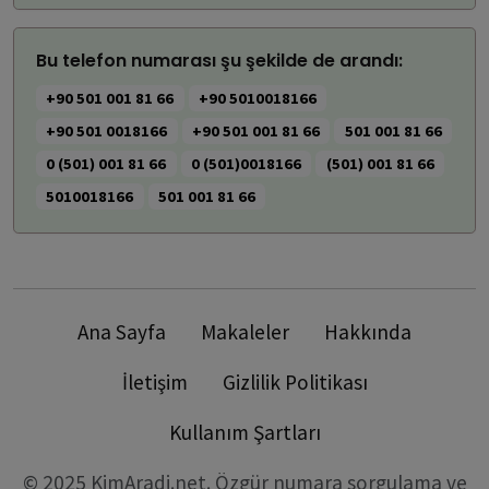
Bu telefon numarası şu şekilde de arandı:
+90 501 001 81 66
+90 5010018166
+90 501 0018166
+90 501 001 81 66
501 001 81 66
0 (501) 001 81 66
0 (501)0018166
(501) 001 81 66
5010018166
501 001 81 66
Ana Sayfa
Makaleler
Hakkında
İletişim
Gizlilik Politikası
Kullanım Şartları
© 2025 KimAradi.net. Özgür numara sorgulama ve