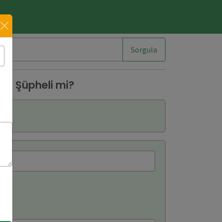
im
Sorgula
06 Şüpheli mi?