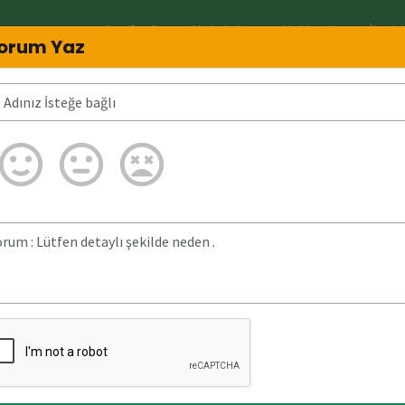
Ana Sayfa
Makaleler
Hakkında
İletiş
orum Yaz
imin?
03129002506 Neden arar? 031290025
ğrulanmadı.
a bulunan detaylı
5 Aralık 2025)
tarihinde
z aranmıştır.