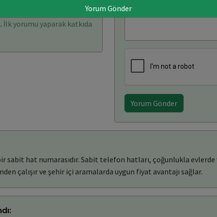
Yorum Gönder
arı: (0)
Yorum Yaz
.
İlk yorumu yaparak katkıda
Yorum Gönder
 sabit hat numarasıdır. Sabit telefon hatları, çoğunlukla evlerde v
den çalışır ve şehir içi aramalarda uygun fiyat avantajı sağlar.
dı: