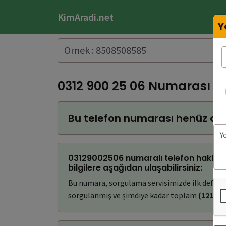
KimAradi.net
Y
0312 900 25 06 Numarası K
Bu telefon numarası henüz do
03129002506 numaralı telefon hakkınd
bilgilere aşağıdan ulaşabilirsiniz:
Bu numara, sorgulama servisimizde ilk defa
(0
sorgulanmış ve şimdiye kadar toplam
(121)
ke