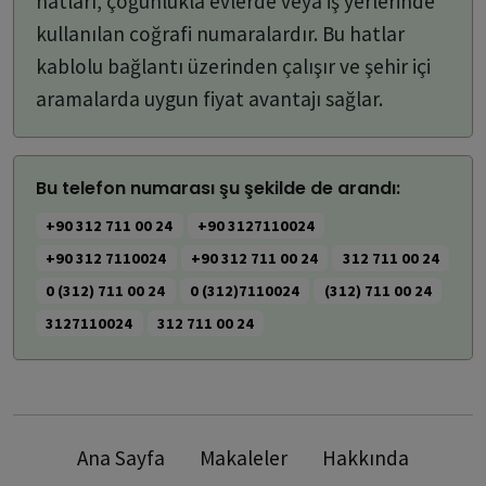
hatları, çoğunlukla evlerde veya iş yerlerinde
kullanılan coğrafi numaralardır. Bu hatlar
kablolu bağlantı üzerinden çalışır ve şehir içi
aramalarda uygun fiyat avantajı sağlar.
Bu telefon numarası şu şekilde de arandı:
+90 312 711 00 24
+90 3127110024
+90 312 7110024
+90 312 711 00 24
312 711 00 24
0 (312) 711 00 24
0 (312)7110024
(312) 711 00 24
3127110024
312 711 00 24
Ana Sayfa
Makaleler
Hakkında