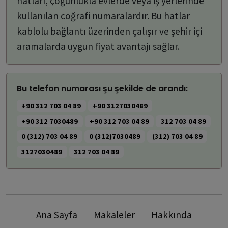
hatları, çoğunlukla evlerde veya iş yerlerinde
kullanılan coğrafi numaralardır. Bu hatlar
kablolu bağlantı üzerinden çalışır ve şehir içi
aramalarda uygun fiyat avantajı sağlar.
Bu telefon numarası şu şekilde de arandı:
+90 312 703 04 89
+90 3127030489
+90 312 7030489
+90 312 703 04 89
312 703 04 89
0 (312) 703 04 89
0 (312)7030489
(312) 703 04 89
3127030489
312 703 04 89
Ana Sayfa
Makaleler
Hakkında