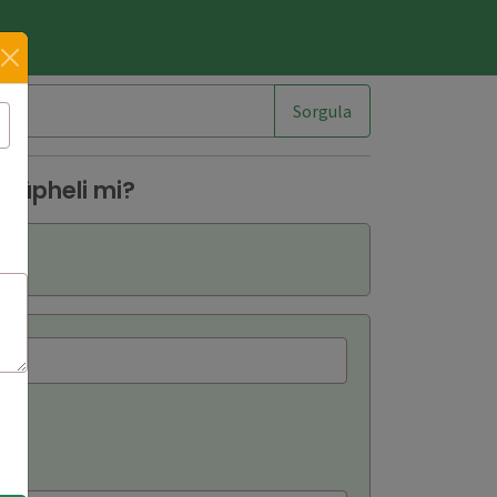
im
Sorgula
 Şüpheli mi?