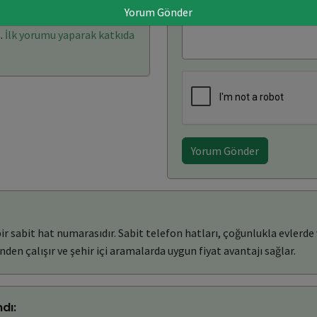
Yorum Gönder
rı: (0)
Yorum Yaz
.
İlk yorumu yaparak katkıda
Yorum Gönder
 sabit hat numarasıdır. Sabit telefon hatları, çoğunlukla evlerde v
den çalışır ve şehir içi aramalarda uygun fiyat avantajı sağlar.
dı: