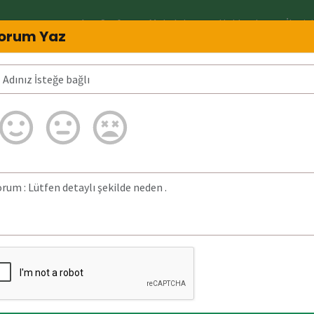
Ana Sayfa
Makaleler
Hakkında
İletiş
orum Yaz
min?
03125518501 Neden arar? 03125518501
ğrulanmadı.
a bulunan detaylı
06 Ocak 2026)
tarihinde
z aranmıştır.