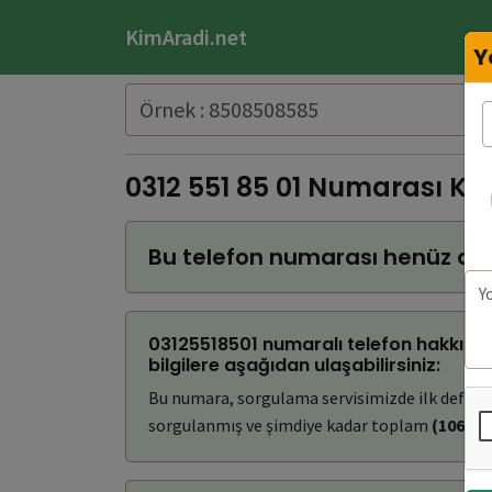
KimAradi.net
Y
0312 551 85 01 Numarası Ki
Bu telefon numarası henüz do
03125518501 numaralı telefon hakkınd
bilgilere aşağıdan ulaşabilirsiniz:
Bu numara, sorgulama servisimizde ilk defa
(
sorgulanmış ve şimdiye kadar toplam
(106)
ke