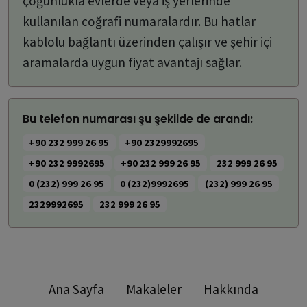
çoğunlukla evlerde veya iş yerlerinde
kullanılan coğrafi numaralardır. Bu hatlar
kablolu bağlantı üzerinden çalışır ve şehir içi
aramalarda uygun fiyat avantajı sağlar.
Bu telefon numarası şu şekilde de arandı:
+90 232 999 26 95
+90 2329992695
+90 232 9992695
+90 232 999 26 95
232 999 26 95
0 (232) 999 26 95
0 (232)9992695
(232) 999 26 95
2329992695
232 999 26 95
Ana Sayfa
Makaleler
Hakkında