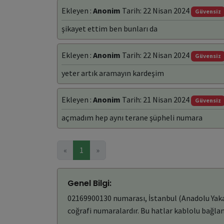
Ekleyen :
Anonim
Tarih: 22 Nisan 2024
Güvensiz
şikayet ettim ben bunları da
Ekleyen :
Anonim
Tarih: 22 Nisan 2024
Güvensiz
yeter artık aramayın kardeşim
Ekleyen :
Anonim
Tarih: 21 Nisan 2024
Güvensiz
açmadım hep aynı terane şüpheli numara
«
1
»
Genel Bilgi:
02169900130 numarası, İstanbul (Anadolu Yakası
coğrafi numaralardır. Bu hatlar kablolu bağlant