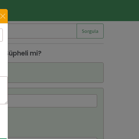
im
Sorgula
 Şüpheli mi?