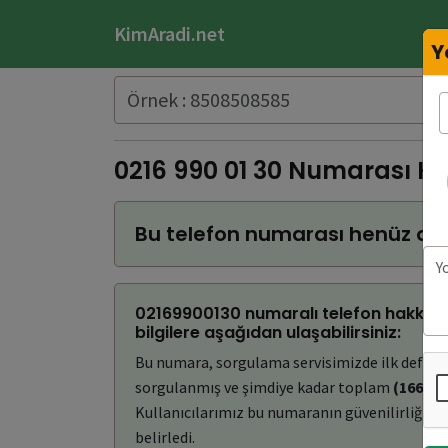
KimAradi.net
Y
0216 990 01 30 Numarası K
Bu telefon numarası henüz do
02169900130 numaralı telefon hakkınd
bilgilere aşağıdan ulaşabilirsiniz:
Bu numara, sorgulama servisimizde ilk defa
(
sorgulanmış ve şimdiye kadar toplam
(166)
ke
Kullanıcılarımız bu numaranın güvenilirliğini
belirledi.