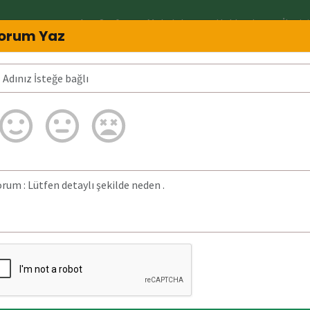
Ana Sayfa
Makaleler
Hakkında
İletiş
orum Yaz
imin?
02169900130 Neden arar? 02169900130
ğrulanmadı.
a bulunan detaylı
23 Nisan 2025)
tarihinde
z aranmıştır.
(1)
olarak
Güvensiz