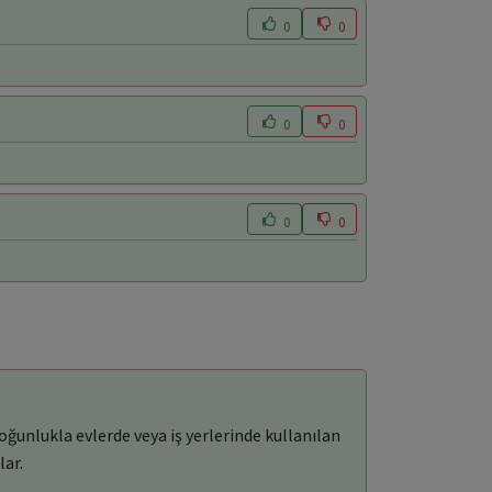
0
0
0
0
0
0
oğunlukla evlerde veya iş yerlerinde kullanılan
lar.